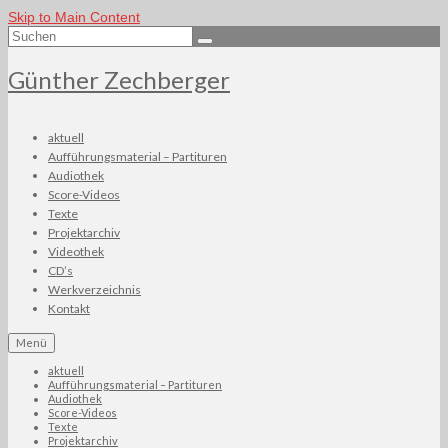
Skip to Main Content
Suchen
nach:
Günther Zechberger
aktuell
Aufführungsmaterial – Partituren
Audiothek
Score-Videos
Texte
Projektarchiv
Videothek
CD’s
Werkverzeichnis
Kontakt
Menü
aktuell
Aufführungsmaterial – Partituren
Audiothek
Score-Videos
Texte
Projektarchiv