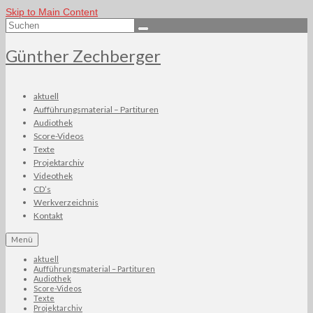
Skip to Main Content
Suchen
nach:
Günther Zechberger
aktuell
Aufführungsmaterial – Partituren
Audiothek
Score-Videos
Texte
Projektarchiv
Videothek
CD’s
Werkverzeichnis
Kontakt
Menü
aktuell
Aufführungsmaterial – Partituren
Audiothek
Score-Videos
Texte
Projektarchiv