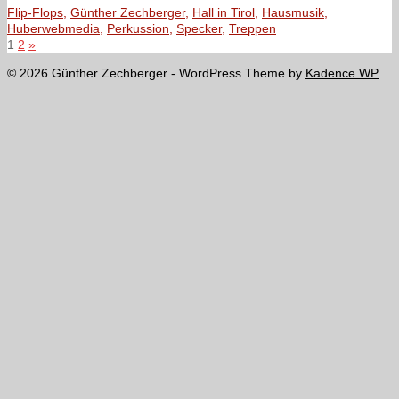
Flip-Flops
,
Günther Zechberger
,
Hall in Tirol
,
Hausmusik
,
Huberwebmedia
,
Perkussion
,
Specker
,
Treppen
Seitennummerierung
1
2
»
© 2026 Günther Zechberger - WordPress Theme by
Kadence WP
der
Beiträge