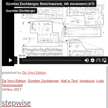
published by
Da Vinci Edition
Da Vinci Edition
,
Günther Zechberger
,
Hall in Tirol
,
Innsbruck
,
Lodz
,
Streichsextett
14
Nov. 2017
stepwise