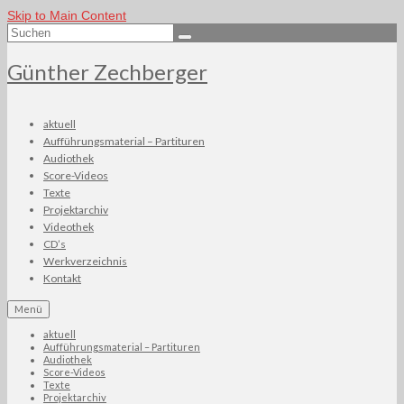
Skip to Main Content
Suchen
nach:
Günther Zechberger
aktuell
Aufführungsmaterial – Partituren
Audiothek
Score-Videos
Texte
Projektarchiv
Videothek
CD’s
Werkverzeichnis
Kontakt
Menü
aktuell
Aufführungsmaterial – Partituren
Audiothek
Score-Videos
Texte
Projektarchiv