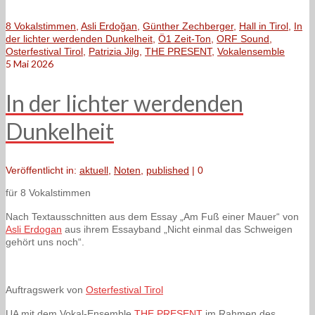
8 Vokalstimmen
,
Asli Erdoğan
,
Günther Zechberger
,
Hall in Tirol
,
In
der lichter werdenden Dunkelheit
,
Ö1 Zeit-Ton
,
ORF Sound
,
Osterfestival Tirol
,
Patrizia Jilg
,
THE PRESENT
,
Vokalensemble
5
Mai 2026
In der lichter werdenden
Dunkelheit
Veröffentlicht in:
aktuell
,
Noten
,
published
|
0
für 8 Vokalstimmen
Nach Textausschnitten aus dem Essay „Am Fuß einer Mauer“ von
Asli Erdogan
aus ihrem Essayband „Nicht einmal das Schweigen
gehört uns noch“.
Auftragswerk von
Osterfestival Tirol
UA mit dem Vokal-Ensemble
THE PRESENT
im Rahmen des