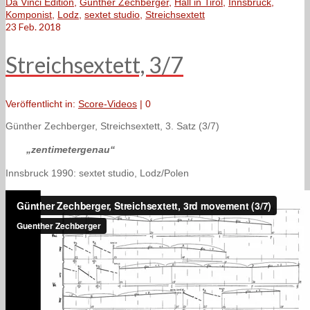
Da Vinci Edition
,
Günther Zechberger
,
Hall in Tirol
,
Innsbruck
,
Komponist
,
Lodz
,
sextet studio
,
Streichsextett
23
Feb. 2018
Streichsextett, 3/7
Veröffentlicht in:
Score-Videos
|
0
Günther Zechberger, Streichsextett, 3. Satz (3/7)
„zentimetergenau“
Innsbruck 1990: sextet studio, Lodz/Polen