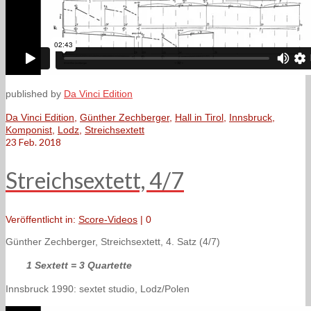
published by
Da Vinci Edition
Da Vinci Edition
,
Günther Zechberger
,
Hall in Tirol
,
Innsbruck
,
Komponist
,
Lodz
,
Streichsextett
23
Feb. 2018
Streichsextett, 4/7
Veröffentlicht in:
Score-Videos
|
0
Günther Zechberger, Streichsextett, 4. Satz (4/7)
1 Sextett = 3 Quartette
Innsbruck 1990: sextet studio, Lodz/Polen