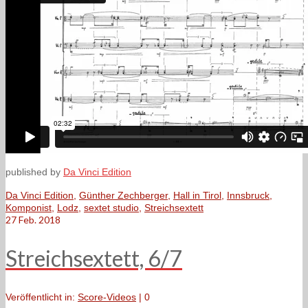
published by
Da Vinci Edition
Da Vinci Edition
,
Günther Zechberger
,
Hall in Tirol
,
Innsbruck
,
Komponist
,
Lodz
,
sextet studio
,
Streichsextett
27
Feb. 2018
Streichsextett, 6/7
Veröffentlicht in:
Score-Videos
|
0