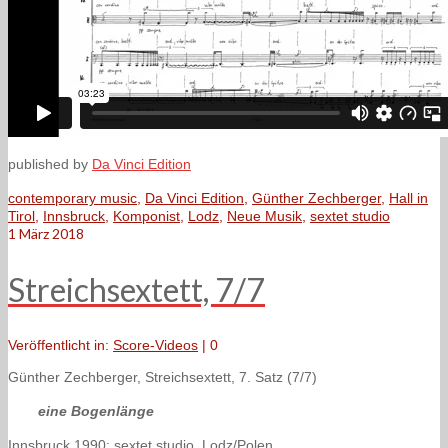
published by
Da Vinci Edition
contemporary music
,
Da Vinci Edition
,
Günther Zechberger
,
Hall in
Tirol
,
Innsbruck
,
Komponist
,
Lodz
,
Neue Musik
,
sextet studio
1
März 2018
Streichsextett, 7/7
Veröffentlicht in:
Score-Videos
|
0
Günther Zechberger, Streichsextett, 7. Satz (7/7)
eine Bogenlänge
Innsbruck 1990: sextet studio, Lodz/Polen