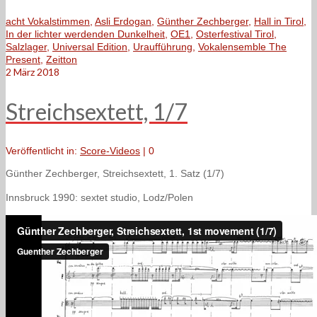
acht Vokalstimmen
,
Asli Erdogan
,
Günther Zechberger
,
Hall in Tirol
,
In der lichter werdenden Dunkelheit
,
OE1
,
Osterfestival Tirol
,
Salzlager
,
Universal Edition
,
Uraufführung
,
Vokalensemble The
Present
,
Zeitton
2
März 2018
Streichsextett, 1/7
Veröffentlicht in:
Score-Videos
|
0
Günther Zechberger, Streichsextett, 1. Satz (1/7)
Innsbruck 1990: sextet studio, Lodz/Polen