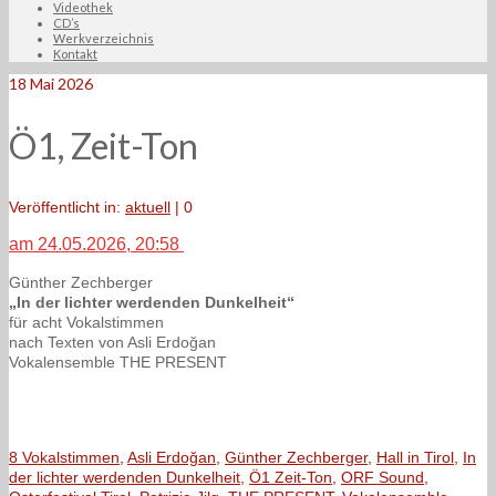
Videothek
CD’s
Werkverzeichnis
Kontakt
18
Mai 2026
Ö1, Zeit-Ton
Veröffentlicht in:
aktuell
|
0
am 24.05.2026, 20:58
Günther Zechberger
„In der lichter werdenden Dunkelheit“
für acht Vokalstimmen
nach Texten von Asli Erdoğan
Vokalensemble THE PRESENT
8 Vokalstimmen
,
Asli Erdoğan
,
Günther Zechberger
,
Hall in Tirol
,
In
der lichter werdenden Dunkelheit
,
Ö1 Zeit-Ton
,
ORF Sound
,