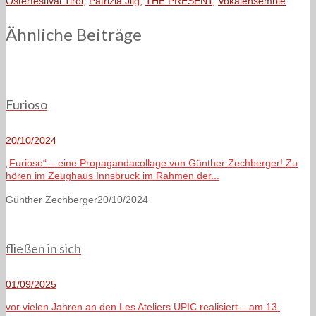
Osterfestival Tirol
,
Patrizia Jilg
,
THE PRESENT
,
Vokalensemble
Ähnliche Beiträge
Furioso
20/10/2024
„Furioso“ – eine Propagandacollage von Günther Zechberger! Zu
hören im Zeughaus Innsbruck im Rahmen der...
Günther Zechberger
20/10/2024
fließen in sich
01/09/2025
vor vielen Jahren an den Les Ateliers UPIC realisiert – am 13.