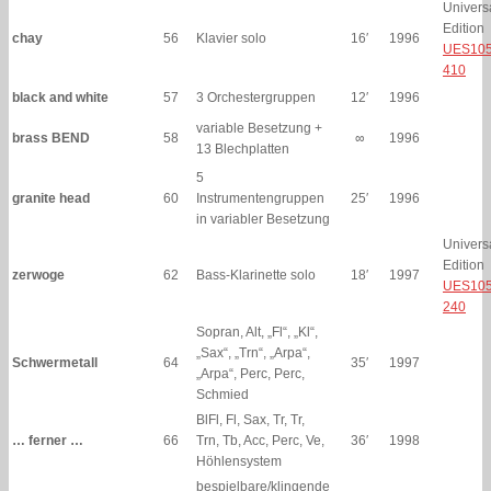
Univers
Edition
chay
56
Klavier solo
16′
1996
UES105
410
black and white
57
3 Orchestergruppen
12′
1996
variable Besetzung +
brass BEND
58
∞
1996
13 Blechplatten
5
granite head
60
Instrumentengruppen
25′
1996
in variabler Besetzung
Univers
Edition
zerwoge
62
Bass-Klarinette solo
18′
1997
UES105
240
Sopran, Alt, „Fl“, „Kl“,
„Sax“, „Trn“, „Arpa“,
Schwermetall
64
35′
1997
„Arpa“, Perc, Perc,
Schmied
BlFl, Fl, Sax, Tr, Tr,
… ferner …
66
Trn, Tb, Acc, Perc, Ve,
36′
1998
Höhlensystem
bespielbare/klingende