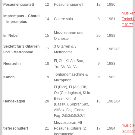
Posaunenquartett
12
Posaunenquartett
12′
1980
Musiker
Impromptus – Choral
14
Gitarre solo
8′
1981
Trekel 
– Impromptus
T 6177
Mezzosopran und
Im Nebel
15
20′
1982
Orchester
Sextett für 3 Gitarren
3 Gitarren & 3
17
10′
1982/83
und 3 Metronome
Metronome
Fl, Ob, Kl, AltoSax,
Neunzehn
18
9′
1983
Trn, Ve, Va, Vc
Tonbandmaschine &
Kanon
19
∞
1983
Mikrophon
Fl (Picc), Fl (Alt), Ob,
Ob (Cor Inglese), Kl in
B (es), Kl in B
Hendekagon
20
18′
1983/84
(BassKl), SopranSax,
AltSax, Fag, Contra
Fag, 2/0/3/0/5/3/2/1
Mezzosporan, Alt-
music a
tieferschüttert
21
Posaune, Gitarre (2
17′
1984
Notens
Instrumente)