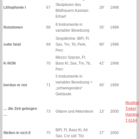
Skulpturen des
Lithophonie I
67
29′
1998
Bildhauers Kassian
Erhart
8 Instrumente in
Notationen
68
35′
1998
variabler Besetzung
Singstimme. BlFl, Fl,
suite fatal
69
Sax, Trn, Tb, Perk,
90′
1998
Perc
Mezzo Sopran, Fl,
K-NON
70
Bass Kl, Sax, Trn, Tb,
42′
1998
Perc
5 Instrumente in
variabler Besetzung +
bordun or not
71
40′
1999
„schwingendes“
Gebäude
Musikve
… die Zeit gebogen
Trekel
73
Gitarre und Akkordeon
13′
2000
…
Hambur
T 6164
BlFl, Fl, Bass Kl, Alt
fließen in sich II
75
27′
2000
Sax, Cor (alt. Tb)