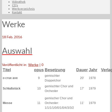
Videothek
CD’s
Werkverzeichnis
Kontakt
Werke
18
Feb. 2016
Auswahl
Veröffentlicht in:
Werke
|
0
Titel
opus
Besetzung
Dauer
Jahr
Verla
gemischter
o crux ave
9
20′
1978
Doppelchor
gemischter Chor und
Schlußstück
10
17′
1979
Orchester
gemischer Chor und
Messe
11
Orchester:
11′
1979
1/1/1/1/0/0/1/0/4/3/3/2