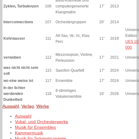
Bass-Klarinette und
Zyklen, Turbulenzen
106
computergenerierte
17′
2013
Klangmatrix
Interconnections
107
Orchestergruppen
20′
2014
Univers
Alt-Sax, Ve, Vc, Klav,
Edition
Kehrwasser
111
11′
2019
Perc
UES 10
000
Mezzosopran, Violine,
verwoben
112
17′
2021
Univers
Perkussion
was nicht nicht sein
115
Saxofon-Quartett
17′
2024
Univers
soll
wo eine weise ist
117
Ensemble
17′
2024
Univers
In der lichter
8-stimmiges
werdenden
118
10′
2026
Univers
Vokalensemble
Dunkelheit
Auswahl
,
Verlag
,
Werke
Auswahl
Vokal- und Orchesterwerke
Musik für Ensembles
Kammermusik
Musik für Soloinstrumente