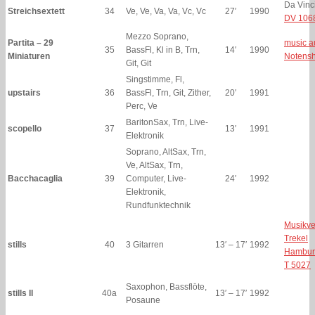
Da Vinci
Streichsextett
34
Ve, Ve, Va, Va, Vc, Vc
27′
1990
DV 106
Mezzo Soprano,
Partita – 29
music a
35
BassFl, Kl in B, Trn,
14′
1990
Miniaturen
Notens
Git, Git
Singstimme, Fl,
upstairs
36
BassFl, Trn, Git, Zither,
20′
1991
Perc, Ve
BaritonSax, Trn, Live-
scopello
37
13′
1991
Elektronik
Soprano, AltSax, Trn,
Ve, AltSax, Trn,
Bacchacaglia
39
Computer, Live-
24′
1992
Elektronik,
Rundfunktechnik
Musikve
Trekel
stills
40
3 Gitarren
13′ – 17′
1992
Hambur
T 5027
Saxophon, Bassflöte,
stills II
40a
13′ – 17′
1992
Posaune