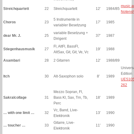
music a
Streichquartett
22
Streichquartett
12′
1984/85
Notens
5 Instrumente in
Choros
23
17′
1985
variabler Besetzung
variable Besetzung +
dear Mr. J.
25
37′
1987
Dirigent
Fl, AltFl, BassFl,
Stiegenhausmusik
27
19′
1988
AltSax, Git, Git, Ve, Vc
Asambari
28
2 Gitarren
12′
1988/89
Univers
Edition
Itch
30
Alt-Saxophon solo
8′
1989
UES105
262
Mezzo Sopran, Fl,
Sakralcollage
31
Bass Kl, Sax, Trn, Tb,
18′
1989
Perc
Vc, Band, Live-
… with one limit …
32
13′
1990
Elektronik
Gitarre, Live-
… toucher …
33
11′
1990
Elektronik