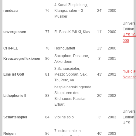
4-Kanal Zuspielung,
rondeau
76
Klangschalen – 3
24′
2000
Musiker
Univers
Edition
unvergessen
77
Fl, Bass Kl/Alt Kl, Klav
11′
2000
UES 10
000
CHI-PEL
78
Hornquartett
13′
2000
Saxophon, Posaune,
Kreuzwegreflexionen
80
3′
2001
Akkordeon
3 Schauspieler,
music a
Eins ist Gott
81
Mezzo Sopran, Sax,
43′
2002
Notens
Tb, Perc, Va
bespielbare/klingende
Skulpturen des
Lithophonie II
83
20′
2002
Bildhauers Kassian
Erhart
Univers
Schattenspiel
84
Violine solo
3′
2003
Edition
UES
7 Instrumente in
Reigen
86
40′
2003