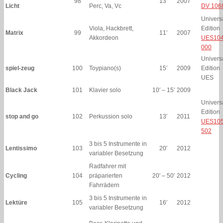
98
13′
2007
Licht
Perc, Va, Vc
DV 106
Univers
Viola, Hackbrett,
Edition
Matrix
99
11′
2007
Akkordeon
UES104
000
Univers
spiel-zeug
100
Toypiano(s)
15′
2009
Edition
UES
Black Jack
101
Klavier solo
10′ – 15′
2009
Univers
Edition
stop and go
102
Perkussion solo
13′
2011
UES105
502
3 bis 5 Instrumente in
Lentissimo
103
20′
2012
variabler Besetzung
Radfahrer mit
Cycling
104
präparierten
20′ – 50′
2012
Fahrrädern
3 bis 5 Instrumente in
Lektüre
105
16′
2012
variabler Besetzung