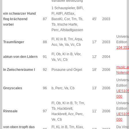
variabler Besetzung
1 Schauspieler, BlFl,
ein schwarzer Hund
Fl, AltFl, AltSax,
flog krächzend
87
BassKl, Cor, Trn, Tb,
45′
2003
vorbei
Tb, Irische Harfe,
Perc, Altstadtgassen
Univers
Fl, Kl in B, Trn, Arpa,
Traumfänger
88
17′
2003
Edition
Acc, Ve, Va, Vc, Cb
104 35
Fl, Ob, Kl in B, Vibr,
abtun von den Lidern
91
12′
2004
Va, Vc, Cb
music a
In Zwischenräume I
92
Posaune und Orgel
18′
2006
Notens
Univers
Edition
Greyscales
96
b, Perc, Va, Cb
13′
2006
UES105
000
Fl, Ob, Kl in B, Tr, Trn,
Univers
Tb, Hackbrett,
Edition
Rinnsale
97
11′
2006
Hackbrett, Acc, Perc,
UES105
Ve, Cb
000
von oben tropft das
Fl, KL in B, Trn, Klav,
Da Vinci