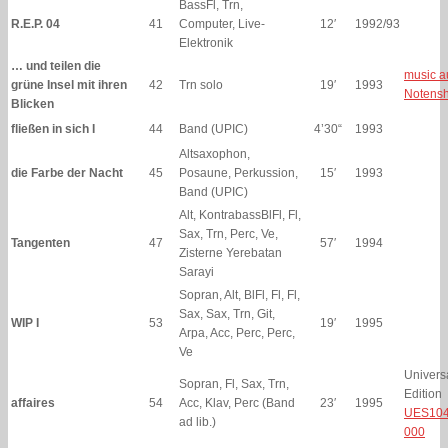
BassFl, Trn,
R.E.P. 04
41
Computer, Live-
12′
1992/93
Elektronik
… und teilen die
music a
grüne Insel mit ihren
42
Trn solo
19′
1993
Notens
Blicken
fließen in sich I
44
Band (UPIC)
4’30“
1993
Altsaxophon,
die Farbe der Nacht
45
Posaune, Perkussion,
15′
1993
Band (UPIC)
Alt, KontrabassBlFl, Fl,
Sax, Trn, Perc, Ve,
Tangenten
47
57′
1994
Zisterne Yerebatan
Sarayi
Sopran, Alt, BlFl, Fl, Fl,
Sax, Sax, Trn, Git,
WIP I
53
19′
1995
Arpa, Acc, Perc, Perc,
Ve
Univers
Sopran, Fl, Sax, Trn,
Edition
affaires
54
Acc, Klav, Perc (Band
23′
1995
UES104
ad lib.)
000