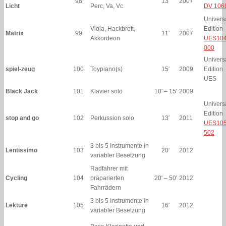
98
13′
2007
Licht
Perc, Va, Vc
DV 106
Univers
Viola, Hackbrett,
Edition
Matrix
99
11′
2007
Akkordeon
UES104
000
Univers
spiel-zeug
100
Toypiano(s)
15′
2009
Edition
UES
Black Jack
101
Klavier solo
10′ – 15′
2009
Univers
Edition
stop and go
102
Perkussion solo
13′
2011
UES105
502
3 bis 5 Instrumente in
Lentissimo
103
20′
2012
variabler Besetzung
Radfahrer mit
Cycling
104
präparierten
20′ – 50′
2012
Fahrrädern
3 bis 5 Instrumente in
Lektüre
105
16′
2012
variabler Besetzung