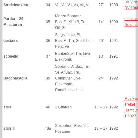
Da Vinci
Streichsextett
34
Ve, Ve, Va, Va, Vc, Vc
27′
1990
DV 106
Mezzo Soprano,
Partita – 29
music a
35
BassFl, Kl in B, Trn,
14′
1990
Miniaturen
Notens
Git, Git
Singstimme, Fl,
upstairs
36
BassFl, Trn, Git, Zither,
20′
1991
Perc, Ve
BaritonSax, Trn, Live-
scopello
37
13′
1991
Elektronik
Soprano, AltSax, Trn,
Ve, AltSax, Trn,
Bacchacaglia
39
Computer, Live-
24′
1992
Elektronik,
Rundfunktechnik
Musikve
Trekel
stills
40
3 Gitarren
13′ – 17′
1992
Hambur
T 5027
Saxophon, Bassflöte,
stills II
40a
13′ – 17′
1992
Posaune