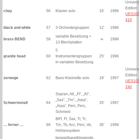
Univers
Edition
chay
56
Klavier solo
16′
1996
UES105
410
black and white
57
3 Orchestergruppen
12′
1996
variable Besetzung +
brass BEND
58
∞
1996
13 Blechplatten
5
granite head
60
Instrumentengruppen
25′
1996
in variabler Besetzung
Univers
Edition
zerwoge
62
Bass-Klarinette solo
18′
1997
UES105
240
Sopran, Alt, „Fl“, „Kl“,
„Sax“, „Trn“, „Arpa“,
Schwermetall
64
35′
1997
„Arpa“, Perc, Perc,
Schmied
BlFl, Fl, Sax, Tr, Tr,
… ferner …
66
Trn, Tb, Acc, Perc, Ve,
36′
1998
Höhlensystem
bespielbare/klingende