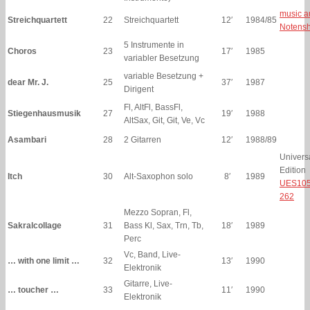
music a
Streichquartett
22
Streichquartett
12′
1984/85
Notens
5 Instrumente in
Choros
23
17′
1985
variabler Besetzung
variable Besetzung +
dear Mr. J.
25
37′
1987
Dirigent
Fl, AltFl, BassFl,
Stiegenhausmusik
27
19′
1988
AltSax, Git, Git, Ve, Vc
Asambari
28
2 Gitarren
12′
1988/89
Univers
Edition
Itch
30
Alt-Saxophon solo
8′
1989
UES105
262
Mezzo Sopran, Fl,
Sakralcollage
31
Bass Kl, Sax, Trn, Tb,
18′
1989
Perc
Vc, Band, Live-
… with one limit …
32
13′
1990
Elektronik
Gitarre, Live-
… toucher …
33
11′
1990
Elektronik