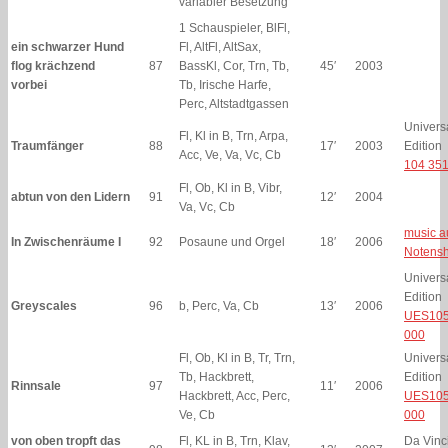
variabler Besetzung
1 Schauspieler, BlFl,
ein schwarzer Hund
Fl, AltFl, AltSax,
flog krächzend
87
BassKl, Cor, Trn, Tb,
45′
2003
vorbei
Tb, Irische Harfe,
Perc, Altstadtgassen
Univers
Fl, Kl in B, Trn, Arpa,
Traumfänger
88
17′
2003
Edition
Acc, Ve, Va, Vc, Cb
104 35
Fl, Ob, Kl in B, Vibr,
abtun von den Lidern
91
12′
2004
Va, Vc, Cb
music a
In Zwischenräume I
92
Posaune und Orgel
18′
2006
Notens
Univers
Edition
Greyscales
96
b, Perc, Va, Cb
13′
2006
UES105
000
Fl, Ob, Kl in B, Tr, Trn,
Univers
Tb, Hackbrett,
Edition
Rinnsale
97
11′
2006
Hackbrett, Acc, Perc,
UES105
Ve, Cb
000
von oben tropft das
Fl, KL in B, Trn, Klav,
Da Vinci