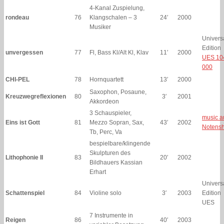
4-Kanal Zuspielung,
rondeau
76
Klangschalen – 3
24′
2000
Musiker
Univers
Edition
unvergessen
77
Fl, Bass Kl/Alt Kl, Klav
11′
2000
UES 10
000
CHI-PEL
78
Hornquartett
13′
2000
Saxophon, Posaune,
Kreuzwegreflexionen
80
3′
2001
Akkordeon
3 Schauspieler,
music a
Eins ist Gott
81
Mezzo Sopran, Sax,
43′
2002
Notens
Tb, Perc, Va
bespielbare/klingende
Skulpturen des
Lithophonie II
83
20′
2002
Bildhauers Kassian
Erhart
Univers
Schattenspiel
84
Violine solo
3′
2003
Edition
UES
7 Instrumente in
Reigen
86
40′
2003