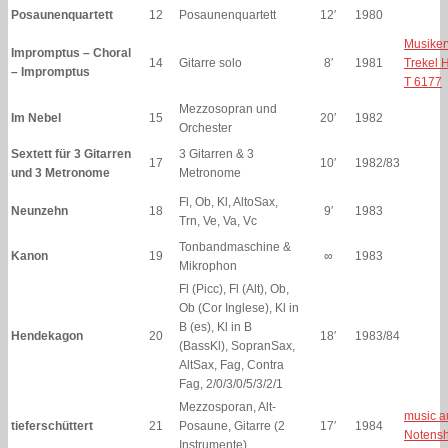
Posaunenquartett
12
Posaunenquartett
12′
1980
Musiker
Impromptus – Choral
14
Gitarre solo
8′
1981
Trekel 
– Impromptus
T 6177
Mezzosopran und
Im Nebel
15
20′
1982
Orchester
Sextett für 3 Gitarren
3 Gitarren & 3
17
10′
1982/83
und 3 Metronome
Metronome
Fl, Ob, Kl, AltoSax,
Neunzehn
18
9′
1983
Trn, Ve, Va, Vc
Tonbandmaschine &
Kanon
19
∞
1983
Mikrophon
Fl (Picc), Fl (Alt), Ob,
Ob (Cor Inglese), Kl in
B (es), Kl in B
Hendekagon
20
18′
1983/84
(BassKl), SopranSax,
AltSax, Fag, Contra
Fag, 2/0/3/0/5/3/2/1
Mezzosporan, Alt-
music a
tieferschüttert
21
Posaune, Gitarre (2
17′
1984
Notens
Instrumente)