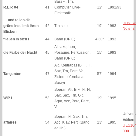
BassFl, Trn,
R.E.P. 04
41
Computer, Live-
12′
1992/93
Elektronik
… und teilen die
music a
grüne Insel mit ihren
42
Trn solo
19′
1993
Notens
Blicken
fließen in sich I
44
Band (UPIC)
4’30“
1993
Altsaxophon,
die Farbe der Nacht
45
Posaune, Perkussion,
15′
1993
Band (UPIC)
Alt, KontrabassBlFl, Fl,
Sax, Trn, Perc, Ve,
Tangenten
47
57′
1994
Zisterne Yerebatan
Sarayi
Sopran, Alt, BlFl, Fl, Fl,
Sax, Sax, Trn, Git,
WIP I
53
19′
1995
Arpa, Acc, Perc, Perc,
Ve
Univers
Sopran, Fl, Sax, Trn,
Edition
affaires
54
Acc, Klav, Perc (Band
23′
1995
UES104
ad lib.)
000