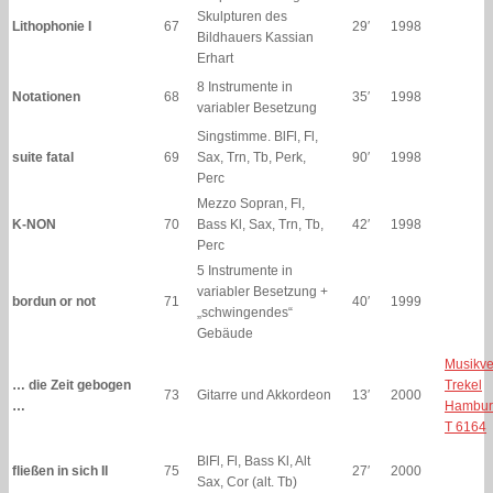
Skulpturen des
Lithophonie I
67
29′
1998
Bildhauers Kassian
Erhart
8 Instrumente in
Notationen
68
35′
1998
variabler Besetzung
Singstimme. BlFl, Fl,
suite fatal
69
Sax, Trn, Tb, Perk,
90′
1998
Perc
Mezzo Sopran, Fl,
K-NON
70
Bass Kl, Sax, Trn, Tb,
42′
1998
Perc
5 Instrumente in
variabler Besetzung +
bordun or not
71
40′
1999
„schwingendes“
Gebäude
Musikve
… die Zeit gebogen
Trekel
73
Gitarre und Akkordeon
13′
2000
…
Hambur
T 6164
BlFl, Fl, Bass Kl, Alt
fließen in sich II
75
27′
2000
Sax, Cor (alt. Tb)