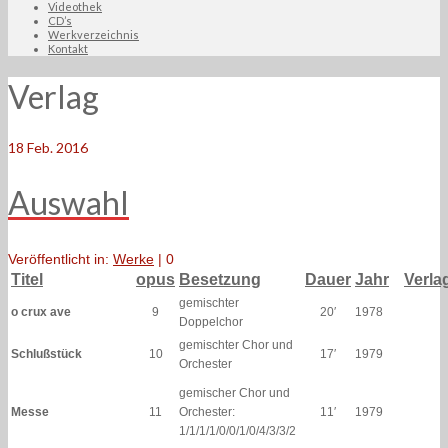
Videothek
CD’s
Werkverzeichnis
Kontakt
Verlag
18
Feb. 2016
Auswahl
Veröffentlicht in:
Werke
|
0
Titel
opus
Besetzung
Dauer
Jahr
Verla
gemischter
o crux ave
9
20′
1978
Doppelchor
gemischter Chor und
Schlußstück
10
17′
1979
Orchester
gemischer Chor und
Messe
11
Orchester:
11′
1979
1/1/1/1/0/0/1/0/4/3/3/2