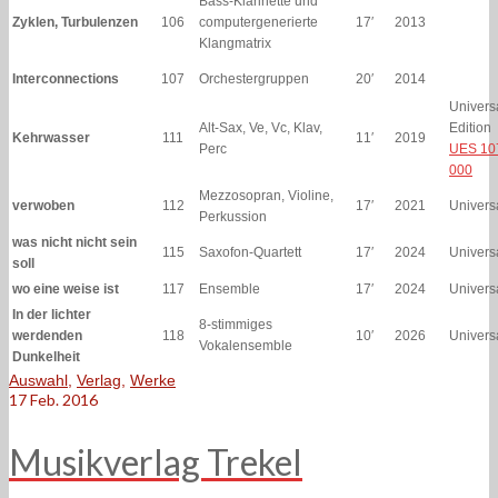
Bass-Klarinette und
Zyklen, Turbulenzen
106
computergenerierte
17′
2013
Klangmatrix
Interconnections
107
Orchestergruppen
20′
2014
Univers
Alt-Sax, Ve, Vc, Klav,
Edition
Kehrwasser
111
11′
2019
Perc
UES 10
000
Mezzosopran, Violine,
verwoben
112
17′
2021
Univers
Perkussion
was nicht nicht sein
115
Saxofon-Quartett
17′
2024
Univers
soll
wo eine weise ist
117
Ensemble
17′
2024
Univers
In der lichter
8-stimmiges
werdenden
118
10′
2026
Univers
Vokalensemble
Dunkelheit
Auswahl
,
Verlag
,
Werke
17
Feb. 2016
Musikverlag Trekel