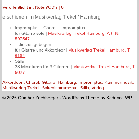
Veröffentlicht in:
Noten/CD's
|
0
erschienen im
Musikverlag Trekel / Hamburg
Impromptus – Choral – Impromptus
für Gitarre solo |
Musikverlag Trekel Hamburg, Art.-Nr.
597547
.. die zeit gebogen …
für Gitarre und Akkordeon|
Musikverlag Trekel Hamburg, T
6164
Stills
23 Miniaturen für 3 Gitarren |
Musikverlag Trekel Hamburg, T
5027
Akkordeon
,
Choral
,
Gitarre
,
Hamburg
,
Impromptus
,
Kammermusik
,
Musikverlag Trekel
,
Saiteninstrumente
,
Stills
,
Verlag
© 2026 Günther Zechberger - WordPress Theme by
Kadence WP