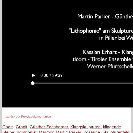
→
zurück zur Projektdokumentation
Gneis
,
Granit
,
Günther Zechberger
,
Klangskulpturen
,
klingende
Steine
,
Komponist
,
Marmor
,
Martin Parker
,
Posaune
,
Skulpturenfeld