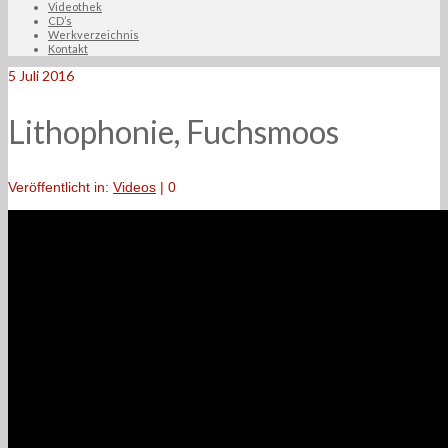
Videothek
CD’s
Werkverzeichnis
Kontakt
5
Juli 2016
Lithophonie, Fuchsmoos
Veröffentlicht in:
Videos
|
0