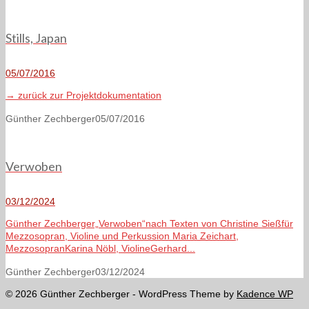
Stills, Japan
05/07/2016
→ zurück zur Projektdokumentation
Günther Zechberger
05/07/2016
Verwoben
03/12/2024
Günther Zechberger„Verwoben“nach Texten von Christine Sießfür
Mezzosopran, Violine und Perkussion Maria Zeichart,
MezzosopranKarina Nöbl, ViolineGerhard...
Günther Zechberger
03/12/2024
© 2026 Günther Zechberger - WordPress Theme by
Kadence WP