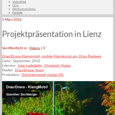
Videothek
CD’s
Werkverzeichnis
Kontakt
1
März 2016
Projektpräsentation in Lienz
Veröffentlicht in:
Videos
|
0
Drau/Drava Klangmobil, mobile Klangkunst am Drau-Radweg
Lienz, September 2010
Literatur:
Uwe Ladstätter, Christoph Huber
Radler:
Drau/Drava-Team
Produktion:
Dolomitenstadt media OG