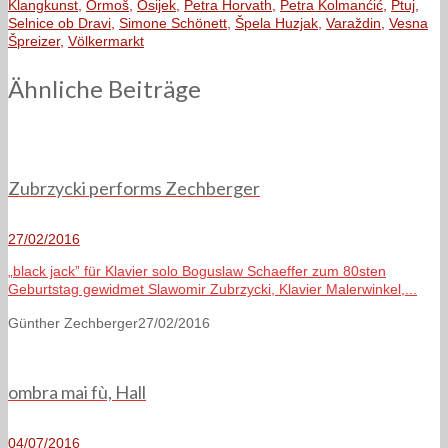
Klangkunst
,
Ormoš
,
Osijek
,
Petra Horvath
,
Petra Kolmanćić
,
Ptuj
,
Selnice ob Dravi
,
Simone Schönett
,
Špela Huzjak
,
Varaždin
,
Vesna
Špreizer
,
Völkermarkt
Ähnliche Beiträge
Zubrzycki performs Zechberger
27/02/2016
„black jack” für Klavier solo Boguslaw Schaeffer zum 80sten
Geburtstag gewidmet Slawomir Zubrzycki, Klavier Malerwinkel,...
Günther Zechberger
27/02/2016
ombra mai fù, Hall
04/07/2016