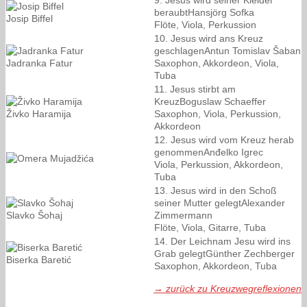
beraubtHansjörg Sofka
Josip Biffel
Flöte, Viola, Perkussion
10. Jesus wird ans Kreuz
geschlagenAntun Tomislav Šaban
Jadranka Fatur
Saxophon, Akkordeon, Viola,
Tuba
11. Jesus stirbt am
KreuzBoguslaw Schaeffer
Živko Haramija
Saxophon, Viola, Perkussion,
Akkordeon
12. Jesus wird vom Kreuz herab
genommenAnđelko Igrec
Viola, Perkussion, Akkordeon,
Tuba
13. Jesus wird in den Schoß
seiner Mutter gelegtAlexander
Slavko Šohaj
Zimmermann
Flöte, Viola, Gitarre, Tuba
14. Der Leichnam Jesu wird ins
Grab gelegtGünther Zechberger
Biserka Baretić
Saxophon, Akkordeon, Tuba
→
zurück zu Kreuzwegreflexionen