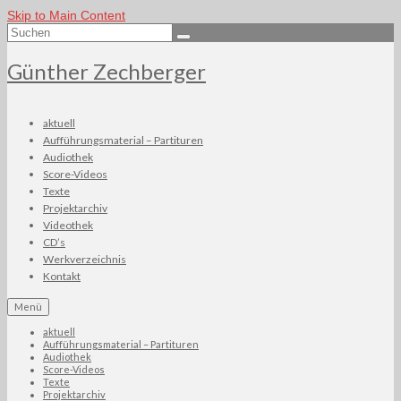
Skip to Main Content
Suchen
nach:
Günther Zechberger
aktuell
Aufführungsmaterial – Partituren
Audiothek
Score-Videos
Texte
Projektarchiv
Videothek
CD’s
Werkverzeichnis
Kontakt
Menü
aktuell
Aufführungsmaterial – Partituren
Audiothek
Score-Videos
Texte
Projektarchiv