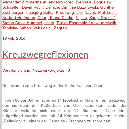
Alexander Zimmermann
,
Anđelko Igrec
,
Biennale
,
Boguslaw
Schaeffer
,
David Revill
,
Delnice
,
Dimitrije Bužarowski
,
Günther
Zechberger
,
Hansjörg Sofka
,
Kreuzweg
,
Lior Navok
,
Mali Losinj
,
Norbert Hoffmann
,
Osor
,
Rhona Clarke
,
Rijeka
,
Sanja Drakulić
,
Stefan David Hummel
,
ticom
,
Tiroler Ensemble für Neue Musik
,
Tomislav Šaban
,
Veli Losinj
,
Zagreb
19
Feb. 2016
Kreuzwegreflexionen
Veröffentlicht in:
Netzwerkprojekte
|
0
Reflexionen zum Kreuzweg in der Kathedrale von Osor
In den 80iger Jahren schufen 14 kroatischer Maler einen Kreuzweg,
den sie dann der Kathedrale von Osor schenkten. Jeder der
Künstler widmete sich einer der 14 Stationen. Diese Idee
aufgreifend wurden von mir 14 Komponisten eingeladen, je eine
„Reflexion“ zu einem der Gemälde / Stationen zu schreiben.