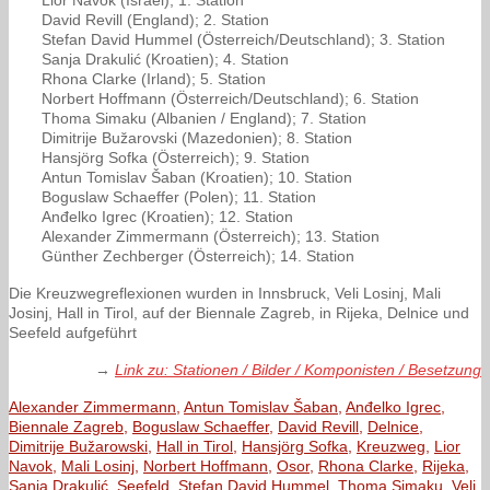
Lior Navok (Israel); 1. Station
David Revill (England); 2. Station
Stefan David Hummel (Österreich/Deutschland); 3. Station
Sanja Drakulić (Kroatien); 4. Station
Rhona Clarke (Irland); 5. Station
Norbert Hoffmann (Österreich/Deutschland); 6. Station
Thoma Simaku (Albanien / England); 7. Station
Dimitrije Bužarovski (Mazedonien); 8. Station
Hansjörg Sofka (Österreich); 9. Station
Antun Tomislav Šaban (Kroatien); 10. Station
Boguslaw Schaeffer (Polen); 11. Station
Anđelko Igrec (Kroatien); 12. Station
Alexander Zimmermann (Österreich); 13. Station
Günther Zechberger (Österreich); 14. Station
Die Kreuzwegreflexionen wurden in Innsbruck, Veli Losinj, Mali
Josinj, Hall in Tirol, auf der Biennale Zagreb, in Rijeka, Delnice und
Seefeld aufgeführt
→
Link zu: Stationen / Bilder / Komponisten / Besetzung
Alexander Zimmermann
,
Antun Tomislav Šaban
,
Anđelko Igrec
,
Biennale Zagreb
,
Boguslaw Schaeffer
,
David Revill
,
Delnice
,
Dimitrije Bužarowski
,
Hall in Tirol
,
Hansjörg Sofka
,
Kreuzweg
,
Lior
Navok
,
Mali Losinj
,
Norbert Hoffmann
,
Osor
,
Rhona Clarke
,
Rijeka
,
Sanja Drakulić
,
Seefeld
,
Stefan David Hummel
,
Thoma Simaku
,
Veli