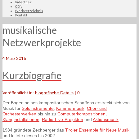
Videothek
CD’s
Werkverzeichnis
Kontakt
musikalische
Netzwerkprojekte
4
März 2016
Kurzbiografie
Veröffentlicht in:
biografische Details
|
0
Der Bogen seines kompositorischen Schaffens erstreckt sich von
Musik für
Soloinstrumente
,
Kammermusik
,
Chor- und
Orchesterwerken
bis hin zu
Computerkompositionen
,
Klanginstallationen
,
Radio-Live-Projekten
und
Aktionsmusik
.
1984 gründete Zechberger das
Tiroler Ensemble für Neue Musik
und leitete dieses bis 2002.