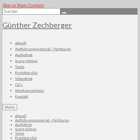
Skip to Main Content
Suchen
nach:
Günther Zechberger
aktuell
Aufführungsmaterial – Partituren
Audiothek
Score-Videos
Texte
Projektarchiv
Videothek
CD’s
Werkverzeichnis
Kontakt
Menü
aktuell
Aufführungsmaterial – Partituren
Audiothek
Score-Videos
Texte
Projektarchiv