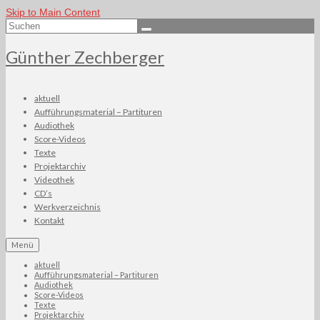
Skip to Main Content
Suchen
nach:
Günther Zechberger
aktuell
Aufführungsmaterial – Partituren
Audiothek
Score-Videos
Texte
Projektarchiv
Videothek
CD’s
Werkverzeichnis
Kontakt
Menü
aktuell
Aufführungsmaterial – Partituren
Audiothek
Score-Videos
Texte
Projektarchiv