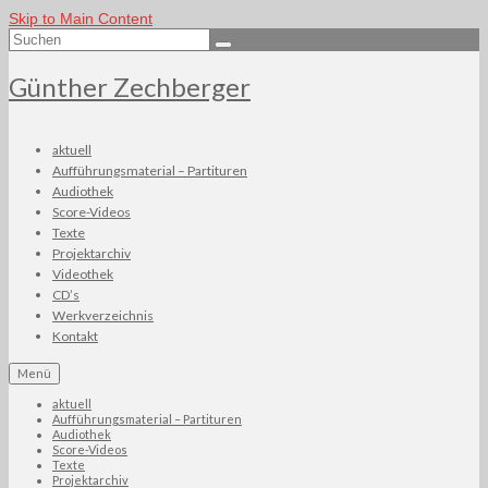
Skip to Main Content
Suchen
nach:
Günther Zechberger
aktuell
Aufführungsmaterial – Partituren
Audiothek
Score-Videos
Texte
Projektarchiv
Videothek
CD’s
Werkverzeichnis
Kontakt
Menü
aktuell
Aufführungsmaterial – Partituren
Audiothek
Score-Videos
Texte
Projektarchiv