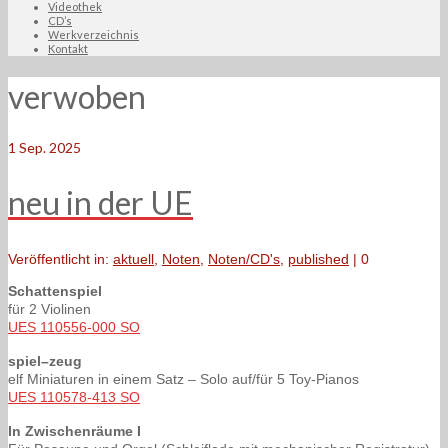
Videothek
CD’s
Werkverzeichnis
Kontakt
verwoben
1
Sep. 2025
neu in der UE
Veröffentlicht in:
aktuell
,
Noten
,
Noten/CD's
,
published
|
0
Schattenspiel
für 2 Violinen
UES 110556-000 SO
spiel–zeug
elf Miniaturen in einem Satz – Solo auf/für 5 Toy-Pianos
UES 110578-413 SO
In Zwischenräume I