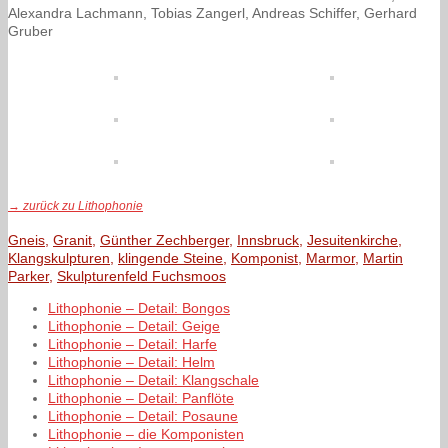
Alexandra Lachmann, Tobias Zangerl, Andreas Schiffer, Gerhard
Gruber
→
zurück zu Lithophonie
Gneis
,
Granit
,
Günther Zechberger
,
Innsbruck
,
Jesuitenkirche
,
Klangskulpturen
,
klingende Steine
,
Komponist
,
Marmor
,
Martin
Parker
,
Skulpturenfeld Fuchsmoos
Lithophonie – Detail: Bongos
Lithophonie – Detail: Geige
Lithophonie – Detail: Harfe
Lithophonie – Detail: Helm
Lithophonie – Detail: Klangschale
Lithophonie – Detail: Panflöte
Lithophonie – Detail: Posaune
Lithophonie – die Komponisten