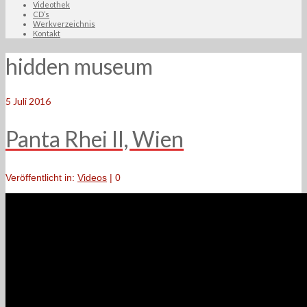
Videothek
CD’s
Werkverzeichnis
Kontakt
hidden museum
5
Juli 2016
Panta Rhei II, Wien
Veröffentlicht in:
Videos
|
0