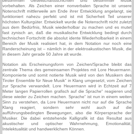
bestimmten Gesellschaftsschichten und bestimmter Musik
vorbehalten. Als Zeichen einer nonverbalen Sprache ist unsere
Notenschrift mittlerweile am Ende ihrer Entwicklung angelangt, sie
funktioniert nahezu perfekt und ist mit Sicherheit Teil unserer
höchsten Kulturgüter. Entwickelt wurde die Notenschrift nicht zuletzt
aus dem Bedürfnis, Musik wiederholbar zu machen und es mutet
fast zynisch an, daß die musikalische Entwicklung bedingt durch
technischen Fortschritt die absolut idente Wiederholbarkeit in einem
Bereich der Musik realisiert hat, in dem Notation nur noch eine
Randerscheinung ist – nämlich in der elektroakustischen Musik, die
in diesem Jahr gerade 50 Jahre alt wurde.
Notation als Erscheinungsform von Zeichen/Sprache bleibt das
zentrale Thema des gemeinsamen Projektes mit Lore Heuermann.
Komponierte und somit notierte Musik wird von den Musikern des
Tiroler Ensemble für Neue Musik“ in Klang umgesetzt, vom Zeichen
zur Sprache verwandelt. Lore Heuermann wird in Echtzeit auf 7
Meter langen Papierrollen grafisch auf die Sprache“ reagieren und
diese wieder zu Zeichen machen. Sprache“ ist nun in einem weiten
Sinn zu verstehen, da Lore Heuermann nicht nur auf die Sprache
Klang reagiert, sondern sehr wohl auch auf die
aufführungsbedingten Bewegungen, also die Körpersprache der
Musiker. Die dabei entstehende Kalligrafik ist das Resultat aus
akustischer und optischer Wahrnehmung, Emotionalität,
Intelektualität und handwerklichem Können.