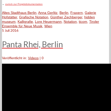
→
zurück zur Projektdokumentation
Altes Stadthaus Berlin
,
Anna Gerlitz
,
Berlin
,
Fraxern
,
Galerie
Hofstätter
,
Grafische Notation
,
Günther Zechberger
,
hidden
museum
,
Kalligrafie
,
Lore Heuermann
,
Notation
,
ticom
,
Tiroler
Ensemble für Neue Musik
,
Wien
5
Juli 2016
Panta Rhei, Berlin
Veröffentlicht in:
Videos
|
0