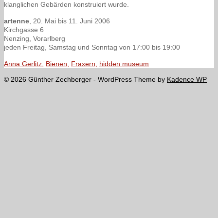
klanglichen Gebärden konstruiert wurde.
artenne
, 20. Mai bis 11. Juni 2006
Kirchgasse 6
Nenzing, Vorarlberg
jeden Freitag, Samstag und Sonntag von 17:00 bis 19:00
Anna Gerlitz
,
Bienen
,
Fraxern
,
hidden museum
© 2026 Günther Zechberger - WordPress Theme by
Kadence WP