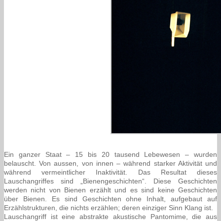
Ein ganzer Staat – 15 bis 20 tausend Lebewesen – wurden
belauscht. Von aussen, von innen – während starker Aktivität und
während vermeintlicher Inaktivität. Das Resultat dieses
Lauschangriffes sind „Bienengeschichten“. Diese Geschichten
werden nicht von Bienen erzählt und es sind keine Geschichten
über Bienen. Es sind Geschichten ohne Inhalt, aufgebaut auf
Erzählstrukturen, die nichts erzählen; deren einziger Sinn Klang ist.
Lauschangriff ist eine abstrakte akustische Pantomime, die aus