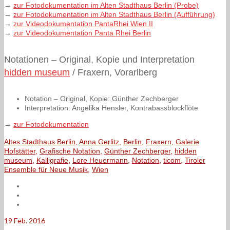
→
zur Fotodokumentation im Alten Stadthaus Berlin (Probe)
→
zur Fotodokumentation im Alten Stadthaus Berlin (Aufführung)
→
zur Videodokumentation PantaRhei Wien II
→
zur Videodokumentation Panta Rhei Berlin
Notationen – Original, Kopie und Interpretation
hidden museum
/ Fraxern, Vorarlberg
Notation – Original, Kopie: Günther Zechberger
Interpretation: Angelika Hensler, Kontrabassblockflöte
→
zur Fotodokumentation
Altes Stadthaus Berlin
,
Anna Gerlitz
,
Berlin
,
Fraxern
,
Galerie
Hofstätter
,
Grafische Notation
,
Günther Zechberger
,
hidden
museum
,
Kalligrafie
,
Lore Heuermann
,
Notation
,
ticom
,
Tiroler
Ensemble für Neue Musik
,
Wien
19
Feb. 2016