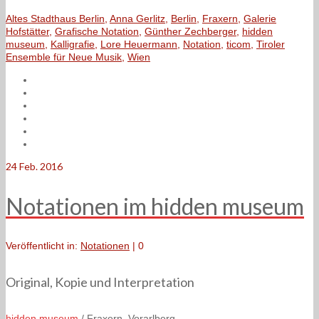
Altes Stadthaus Berlin
,
Anna Gerlitz
,
Berlin
,
Fraxern
,
Galerie
Hofstätter
,
Grafische Notation
,
Günther Zechberger
,
hidden
museum
,
Kalligrafie
,
Lore Heuermann
,
Notation
,
ticom
,
Tiroler
Ensemble für Neue Musik
,
Wien
24
Feb. 2016
Notationen im hidden museum
Veröffentlicht in:
Notationen
|
0
Original, Kopie und Interpretation
hidden museum
/ Fraxern, Vorarlberg