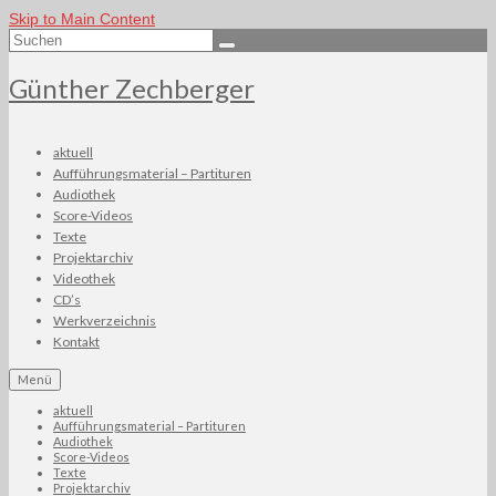
Skip to Main Content
Suchen
nach:
Günther Zechberger
aktuell
Aufführungsmaterial – Partituren
Audiothek
Score-Videos
Texte
Projektarchiv
Videothek
CD’s
Werkverzeichnis
Kontakt
Menü
aktuell
Aufführungsmaterial – Partituren
Audiothek
Score-Videos
Texte
Projektarchiv