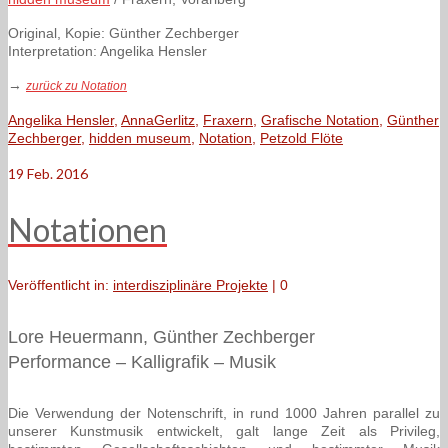
Original, Kopie: Günther Zechberger
Interpretation: Angelika Hensler
→
zurück zu Notation
Angelika Hensler
,
AnnaGerlitz
,
Fraxern
,
Grafische Notation
,
Günther
Zechberger
,
hidden museum
,
Notation
,
Petzold Flöte
19
Feb. 2016
Notationen
Veröffentlicht in:
interdisziplinäre Projekte
|
0
Lore Heuermann, Günther Zechberger
Performance – Kalligrafik – Musik
Die Verwendung der Notenschrift, in rund 1000 Jahren parallel zu
unserer Kunstmusik entwickelt, galt lange Zeit als Privileg,