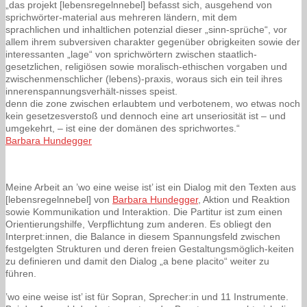
„das projekt [lebensregelnnebel] befasst sich, ausgehend von
sprichwörter-material aus mehreren ländern, mit dem
sprachlichen und inhaltlichen potenzial dieser „sinn-sprüche“, vor
allem ihrem subversiven charakter gegenüber obrigkeiten sowie der
interessanten „lage“ von sprichwörtern zwischen staatlich-
gesetzlichen, religiösen sowie moralisch-ethischen vorgaben und
zwischenmenschlicher (lebens)-praxis, woraus sich ein teil ihres
innerenspannungsverhält-nisses speist.
denn die zone zwischen erlaubtem und verbotenem, wo etwas noch
kein gesetzesverstoß und dennoch eine art unseriosität ist – und
umgekehrt, – ist eine der domänen des sprichwortes.“
Barbara Hundegger
Meine Arbeit an ’wo eine weise ist’ ist ein Dialog mit den Texten aus
[lebensregelnnebel] von
Barbara Hundegger
, Aktion und Reaktion
sowie Kommunikation und Interaktion. Die Partitur ist zum einen
Orientierungshilfe, Verpflichtung zum anderen. Es obliegt den
Interpret:innen, die Balance in diesem Spannungsfeld zwischen
festgelgten Strukturen und deren freien Gestaltungsmöglich-keiten
zu definieren und damit den Dialog „a bene placito“ weiter zu
führen.
’wo eine weise ist’ ist für Sopran, Sprecher:in und 11 Instrumente.