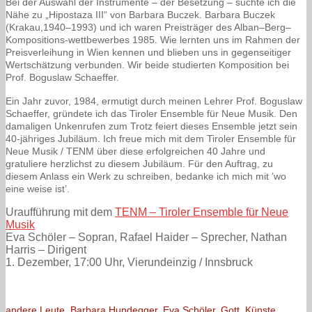
Bei der Auswahl der Instrumente – der Besetzung – suchte ich die
Nähe zu „Hipostaza III“ von Barbara Buczek. Barbara Buczek
(Krakau,1940–1993) und ich waren Preisträger des Alban–Berg–
Kompositions-wettbewerbes 1985. Wie lernten uns im Rahmen der
Preisverleihung in Wien kennen und blieben uns in gegenseitiger
Wertschätzung verbunden. Wir beide studierten Komposition bei
Prof. Boguslaw Schaeffer.
Ein Jahr zuvor, 1984, ermutigt durch meinen Lehrer Prof. Boguslaw
Schaeffer, gründete ich das Tiroler Ensemble für Neue Musik. Den
damaligen Unkenrufen zum Trotz feiert dieses Ensemble jetzt sein
40-jähriges Jubiläum. Ich freue mich mit dem Tiroler Ensemble für
Neue Musik / TENM über diese erfolgreichen 40 Jahre und
gratuliere herzlichst zu diesem Jubiläum. Für den Auftrag, zu
diesem Anlass ein Werk zu schreiben, bedanke ich mich mit ’wo
eine weise ist’.
Uraufführung mit dem
TENM – Tiroler Ensemble für Neue
Musik
Eva Schöler – Sopran, Rafael Haider – Sprecher, Nathan
Harris – Dirigent
1. Dezember, 17:00 Uhr, Vierundeinzig / Innsbruck
andere Leute
,
Barbara Hundegger
,
Eva Schöler
,
Gott
,
Künste
,