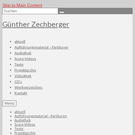
Skip to Main Content
Suchen
nach:
Günther Zechberger
aktuell
Aufführungsmaterial – Partituren
Audiothek
Score-Videos
Texte
Projektarchiv
Videothek
CD’s
Werkverzeichnis
Kontakt
Menü
aktuell
Aufführungsmaterial – Partituren
Audiothek
Score-Videos
Texte
Projektarchiv