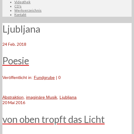
Videothek
CD’s
Werkverzeichnis
Kontakt
Ljubljana
24
Feb. 2018
Poesie
Veröffentlicht in:
Fundgrube
|
0
Abstraktion
,
imaginäre Musik
,
Ljubljana
20
Mai 2016
von oben tropft das Licht