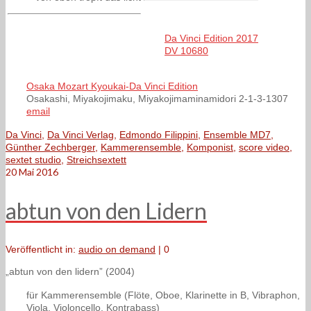
Da Vinci Edition 2017
DV 10680
Osaka Mozart Kyoukai-Da Vinci Edition
Osakashi, Miyakojimaku, Miyakojimaminamidori 2-1-3-1307
email
Da Vinci
,
Da Vinci Verlag
,
Edmondo Filippini
,
Ensemble MD7
,
Günther Zechberger
,
Kammerensemble
,
Komponist
,
score video
,
sextet studio
,
Streichsextett
20
Mai 2016
abtun von den Lidern
Veröffentlicht in:
audio on demand
|
0
„abtun von den lidern” (2004)
für Kammerensemble (Flöte, Oboe, Klarinette in B, Vibraphon,
Viola, Violoncello, Kontrabass)