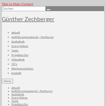
Skip to Main Content
Suchen
nach:
Günther Zechberger
aktuell
Aufführungsmaterial – Partituren
Audiothek
Score-Videos
Texte
Projektarchiv
Videothek
CD’s
Werkverzeichnis
Kontakt
Menü
aktuell
Aufführungsmaterial – Partituren
Audiothek
Score-Videos
Texte
Projektarchiv