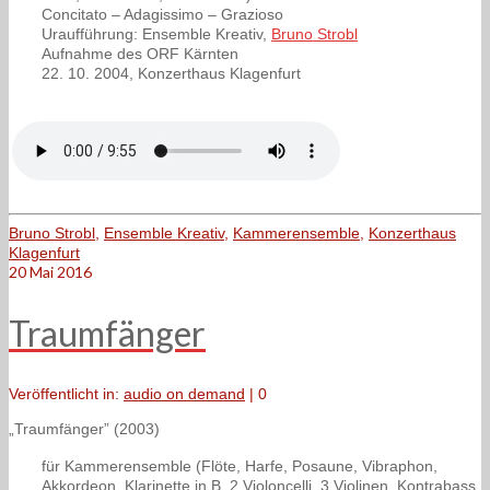
Concitato – Adagissimo – Grazioso
Uraufführung: Ensemble Kreativ,
Bruno Strobl
Aufnahme des ORF Kärnten
22. 10. 2004, Konzerthaus Klagenfurt
Bruno Strobl
,
Ensemble Kreativ
,
Kammerensemble
,
Konzerthaus
Klagenfurt
20
Mai 2016
Traumfänger
Veröffentlicht in:
audio on demand
|
0
„Traumfänger” (2003)
für Kammerensemble (Flöte, Harfe, Posaune, Vibraphon,
Akkordeon, Klarinette in B, 2 Violoncelli, 3 Violinen, Kontrabass,