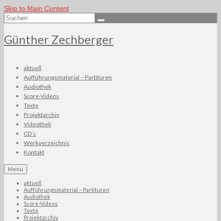
Skip to Main Content
Suchen
nach:
Günther Zechberger
aktuell
Aufführungsmaterial – Partituren
Audiothek
Score-Videos
Texte
Projektarchiv
Videothek
CD’s
Werkverzeichnis
Kontakt
Menü
aktuell
Aufführungsmaterial – Partituren
Audiothek
Score-Videos
Texte
Projektarchiv