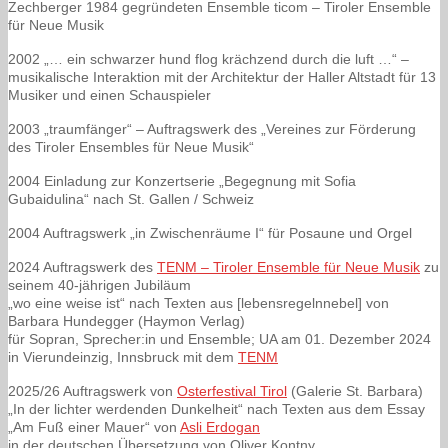
Zechberger 1984 gegründeten Ensemble ticom – Tiroler Ensemble
für Neue Musik
2002 „… ein schwarzer hund flog krächzend durch die luft …“ –
musikalische Interaktion mit der Architektur der Haller Altstadt für 13
Musiker und einen Schauspieler
2003 „traumfänger“ – Auftragswerk des „Vereines zur Förderung
des Tiroler Ensembles für Neue Musik“
2004 Einladung zur Konzertserie „Begegnung mit Sofia
Gubaidulina“ nach St. Gallen / Schweiz
2004 Auftragswerk „in Zwischenräume I“ für Posaune und Orgel
2024 Auftragswerk des
TENM – Tiroler Ensemble für Neue Musik
zu
seinem 40-jährigen Jubiläum
„wo eine weise ist“ nach Texten aus [lebensregelnnebel] von
Barbara Hundegger (Haymon Verlag)
für Sopran, Sprecher:in und Ensemble; UA am 01. Dezember 2024
in Vierundeinzig, Innsbruck mit dem
TENM
2025/26 Auftragswerk von
Osterfestival Tirol
(Galerie St. Barbara)
„In der lichter werdenden Dunkelheit“ nach Texten aus dem Essay
„Am Fuß einer Mauer“ von
Asli Erdogan
in der deutschen Übersetzung von Oliver Kontny