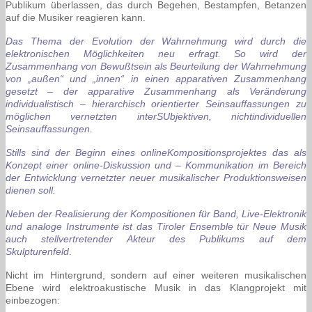
Publikum überlassen, das durch Begehen, Bestampfen, Betanzen
auf die Musiker reagieren kann.
Das Thema der Evolution der Wahrnehmung wird durch die
elektronischen Möglichkeiten neu erfragt. So wird der
Zusammenhang von Bewußtsein als Beurteilung der Wahrnehmung
von „außen“ und „innen“ in einen apparativen Zusammenhang
gesetzt – der apparative Zusammenhang als Veränderung
individualistisch – hierarchisch orientierter Seinsauffassungen zu
möglichen vernetzten interSUbjektiven, nichtindividuellen
Seinsauffassungen.
Stills sind der Beginn eines onlineKompositionsprojektes das als
Konzept einer online-Diskussion und – Kommunikation im Bereich
der Entwicklung vernetzter neuer musikalischer Produktionsweisen
dienen soll.
Neben der Realisierung der Kompositionen für Band, Live-Elektronik
und analoge Instrumente ist das Tiroler Ensemble tür Neue Musik
auch stellvertretender Akteur des Publikums auf dem
Skulpturenfeld
.
Nicht im Hintergrund, sondern auf einer weiteren musikalischen
Ebene wird elektroakustische Musik in das Klangprojekt mit
einbezogen: