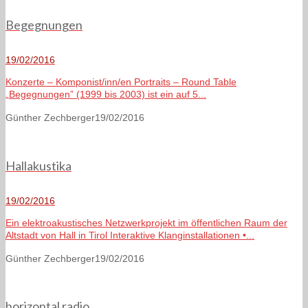
Begegnungen
19/02/2016
Konzerte – Komponist/inn/en Portraits – Round Table
„Begegnungen” (1999 bis 2003) ist ein auf 5...
Günther Zechberger
19/02/2016
Hallakustika
19/02/2016
Ein elektroakustisches Netzwerkprojekt im öffentlichen Raum der
Altstadt von Hall in Tirol Interaktive Klanginstallationen •...
Günther Zechberger
19/02/2016
horizontal radio