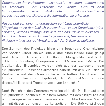
Codesample der Verbindung – also positiv – gesehen, sondem auch
als Trennung – die Differenz, die Grenze. Dies ist dem
Grundgedanken einer strukturellen I nformationstheorie
verpflichtet:
aus der Differenz die Information zu erkennen.
Ausgehend von einem theoretischen Verhältnis potentieller
Möglichkeiten zu den faktisch verwendeten, ist ein Sprachsatz (eine
Sprache) kleinen Umfangs installiert, den das Publikum auslösen
kann. Der Besucher wird in die Lage versetzt, bestimmbare
Aktionen mittels seines Verhaltens auf der Brücke auszulösen.
Das Zentrum des Projektes bildet eine begehbare Granitskulptur
von Kassian Erhart, die als Brücke über einen kleinen Bach gelegt
wird. Diese Brücke wird von Günther Zechberger klanginstalliert –
d.h. das Begehen, Überqueren von Brücken wird hörbar. Die
Musiker des Ensembles werden sich aus der Landschaft dem
Skulpturenfeld Fuchsmoos allmählich nähern, mit dem Ziel, sich im
Zentrum – auf der Granitbrücke – zu treffen. Damit wird die
Landschaft akustische abgebildet, die Rundfunkübertragungen
dieses Abbildes sind Transportwege von Landschaft.
Nach Erreichen des Zentrums verteilen sich die Musiker auf dem
Skulpturenfeld, nehmen zum einem Kontakt mit den Skulpturen auf
und interagieren mit diesen, zum anderen mit Musikern aus Madrid
um mit diesen gemeinsam zu konzertieren. Die Brücke wird dem