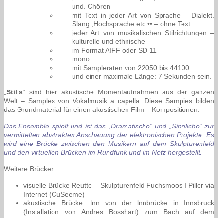
und. Chören
mit Text in jeder Art von Sprache – Dialekt,
Slang ,Hochsprache etc •• – ohne Text
jeder Art von musikalischen Stilrichtungen –
kulturelle und ethnische
im Format AIFF oder SD 11
mono
mit Sampleraten von 22050 bis 44100
und einer maximale Länge: 7 Sekunden sein.
„
Stills
“ sind hier akustische Momentaufnahmen aus der ganzen
Welt – Samples von Vokalmusik a capella. Diese Sampies bilden
das Grundmaterial für einen akustischen Film – Kompositionen.
Das Ensemble spielt und ist das „Dramatische“ und „Sinnliche“ zur
vermittelten abstrakten Anschauung der elektronischen Projekte.
Es
wird eine Brücke zwischen den Musikern auf dem Skulpturenfeld
und den virtuellen Brücken im Rundfunk und im Netz hergestellt.
Weitere Brücken:
visuelle Brücke Reutte – Skulpturenfeld Fuchsmoos I Piller via
Internet (CuSeeme)
akustische Brücke: lnn von der lnnbrücke in Innsbruck
(Installation von Andres Bosshart) zum Bach auf dem