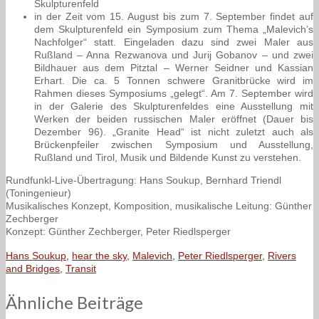
Skulpturenfeld
in der Zeit vom 15. August bis zum 7. September findet auf
dem Skulpturenfeld ein Symposium zum Thema „Malevich’s
Nachfolger“ statt. Eingeladen dazu sind zwei Maler aus
Rußland – Anna Rezwanova und Jurij Gobanov – und zwei
Bildhauer aus dem Pitztal – Werner Seidner und Kassian
Erhart. Die ca. 5 Tonnen schwere Granitbrücke wird im
Rahmen dieses Symposiums „gelegt“. Am 7. September wird
in der Galerie des Skulpturenfeldes eine Ausstellung mit
Werken der beiden russischen Maler eröffnet (Dauer bis
Dezember 96). „Granite Head“ ist nicht zuletzt auch als
Brückenpfeiler zwischen Symposium und Ausstellung,
Rußland und Tirol, Musik und Bildende Kunst zu verstehen.
Rundfunkl-Live-Übertragung: Hans Soukup, Bernhard Triendl
(Toningenieur)
Musikalisches Konzept, Komposition, musikalische Leitung: Günther
Zechberger
Konzept: Günther Zechberger, Peter Riedlsperger
Hans Soukup
,
hear the sky
,
Malevich
,
Peter Riedlsperger
,
Rivers
and Bridges
,
Transit
Ähnliche Beiträge