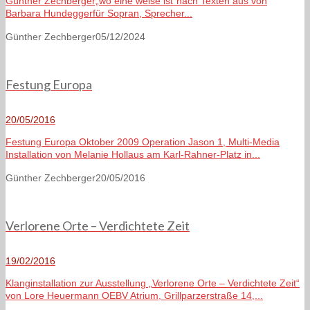
Günther Zechberger„wo eine weise ist“nach Texten aus von
Barbara Hundeggerfür Sopran, Sprecher...
Günther Zechberger
05/12/2024
Festung Europa
20/05/2016
Festung Europa Oktober 2009 Operation Jason 1, Multi-Media
Installation von Melanie Hollaus am Karl-Rahner-Platz in...
Günther Zechberger
20/05/2016
Verlorene Orte – Verdichtete Zeit
19/02/2016
Klanginstallation zur Ausstellung „Verlorene Orte – Verdichtete Zeit“
von Lore Heuermann OEBV Atrium, Grillparzerstraße 14,...