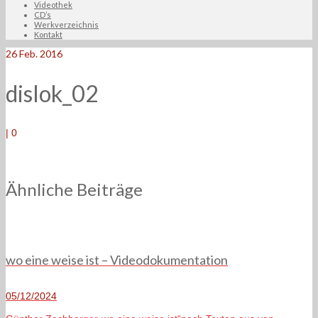
Videothek
CD’s
Werkverzeichnis
Kontakt
26
Feb. 2016
dislok_02
|
0
Ähnliche Beiträge
wo eine weise ist – Videodokumentation
05/12/2024