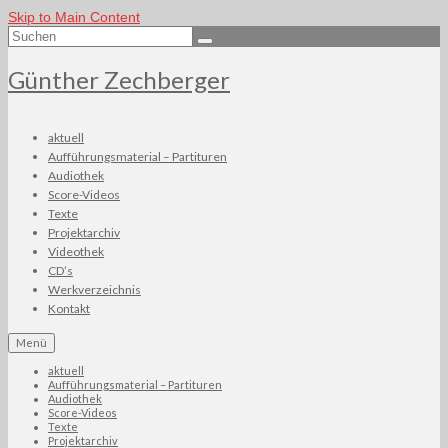
Skip to Main Content
Suchen
nach:
Günther Zechberger
aktuell
Aufführungsmaterial – Partituren
Audiothek
Score-Videos
Texte
Projektarchiv
Videothek
CD’s
Werkverzeichnis
Kontakt
Menü
aktuell
Aufführungsmaterial – Partituren
Audiothek
Score-Videos
Texte
Projektarchiv