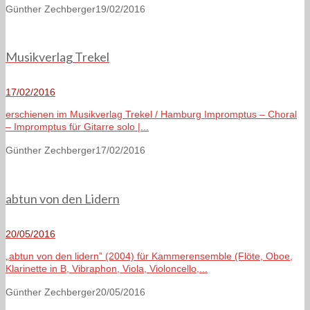
Günther Zechberger
19/02/2016
Musikverlag Trekel
17/02/2016
erschienen im Musikverlag Trekel / Hamburg Impromptus – Choral
– Impromptus für Gitarre solo |...
Günther Zechberger
17/02/2016
abtun von den Lidern
20/05/2016
„abtun von den lidern” (2004) für Kammerensemble (Flöte, Oboe,
Klarinette in B, Vibraphon, Viola, Violoncello,...
Günther Zechberger
20/05/2016