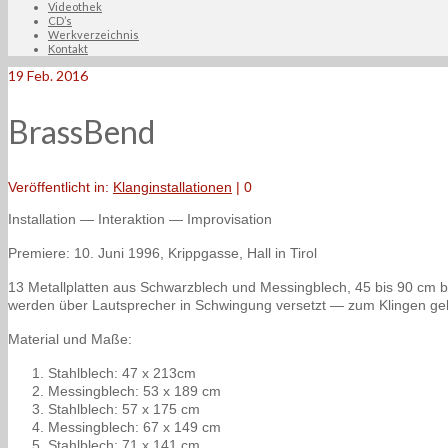
Videothek
CD’s
Werkverzeichnis
Kontakt
19
Feb. 2016
BrassBend
Veröffentlicht in:
Klanginstallationen
|
0
Installation — Interaktion — Improvisation
Premiere: 10. Juni 1996, Krippgasse, Hall in Tirol
13 Metallplatten aus Schwarzblech und Messingblech, 45 bis 90 cm br
werden über Lautsprecher in Schwingung versetzt — zum Klingen ge
Material und Maße:
Stahlblech: 47 x 213cm
Messingblech: 53 x 189 cm
Stahlblech: 57 x 175 cm
Messingblech: 67 x 149 cm
Stahlblech: 71 x 141 cm