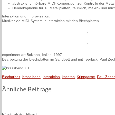
abstrakte, unhörbare MIDI-Komposition zur Kontrolle der Metall
Hendekaphonie für 13 Metallplatten, räumlich, makro- und mikr
Interaktion und Improvisation:
Musiker via MIDI-System in Interaktion mit den Blechplatten
experiment art Bolzano, Italien, 1997
Bearbeitung der Blechplatten im Sandbett und mit Teerlack: Paul Ze
Blecharbeit
,
brass bend
,
Interaktion
,
kochton
,
Krippgasse
,
Paul Zech
Ähnliche Beiträge
klirrt, glüht, klingt