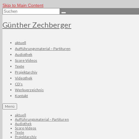
Skip to Main Content
Suchen
nach:
Günther Zechberger
aktuell
Aufführungsmaterial – Partituren
Audiothek
Score-Videos
Texte
Projektarchiv
Videothek
CD’s
Werkverzeichnis
Kontakt
Menü
aktuell
Aufführungsmaterial – Partituren
Audiothek
Score-Videos
Texte
Projektarchiv