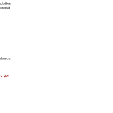
platten
otonal
chberger
berger